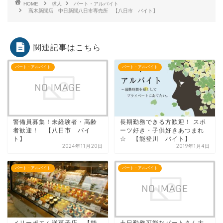
HOME
求人
パート・アルバイト
高木新聞店 中日新聞八日市専売所 【八日市 バイト】
関連記事はこちら
パート・アルバイト
パート・アルバイト
警備員募集！未経験者・高齢
長期勤務できる方歓迎！ スポ
者歓迎！ 【八日市 バイ
ーツ好き・子供好きあつまれ
ト】
☆ 【能登川 バイト】
2024年11月20日
2019年1月4日
パート・アルバイト
パート・アルバイト
メリーポエム洋菓子店 【能
土日勤務可能なパートさん大