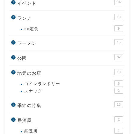
102
イベント
10
ランチ
○○定食
9
15
ラーメン
32
公園
10
地元のお店
コインランドリー
8
スナック
2
13
季節の特集
2
居酒屋
能登川
1