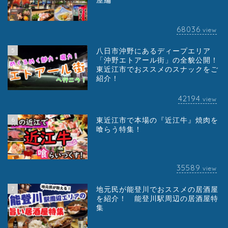
屋編
68036
view
5
八日市沖野にあるディープエリア
「沖野エトアール街」の全貌公開！
東近江市でおススメのスナックをご
紹介！
42194
view
6
東近江市で本場の『近江牛』焼肉を
喰らう特集！
35589
view
7
地元民が能登川でおススメの居酒屋
を紹介！ 能登川駅周辺の居酒屋特
集