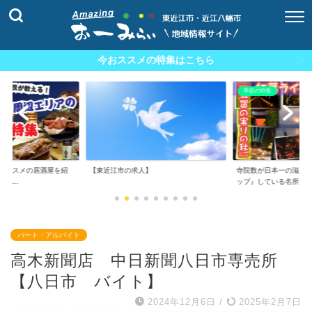
今おススメの特集はこちら
季節の特集
おススメの居酒屋を紹
【東近江市の求人】
寺院数が日本一の滋賀
の...
ップ』している名所...
パート・アルバイト
高木新聞店 中日新聞八日市専売所
【八日市 バイト】
2024年12月6日
/
2025年2月7日