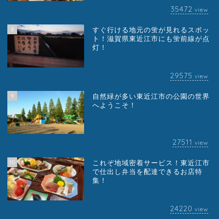
35472
view
8
すぐ行ける地元の蛍が見れるスポッ
ト！滋賀県東近江市にも蛍前線が点
灯！
29575
view
9
自然緑が多い東近江市の公園の世界
へようこそ！
27511
view
10
これぞ地域密着サービス！東近江市
で仕出し弁当を配達できるお店特
集！
24220
view