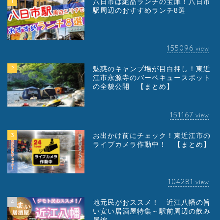
1
八日市は絶品ランチの宝庫！八日市
駅周辺のおすすめランチ8選
155096
view
2
魅惑のキャンプ場が目白押し！東近
江市永源寺のバーベキュースポット
の全貌公開 【まとめ】
151167
view
3
お出かけ前にチェック！東近江市の
ライブカメラ作動中！ 【まとめ】
104281
view
4
地元民がおススメ！ 近江八幡の旨
い安い居酒屋特集～駅前周辺の飲み