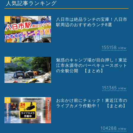
人気記事ランキング
1
八日市は絶品ランチの宝庫！八日市
駅周辺のおすすめランチ8選
155158
view
2
魅惑のキャンプ場が目白押し！東近
江市永源寺のバーベキュースポット
の全貌公開 【まとめ】
151365
view
3
お出かけ前にチェック！東近江市の
ライブカメラ作動中！ 【まとめ】
104288
view