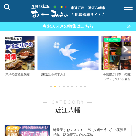
今おススメの特集はこちら
季節の特集
おススメの居酒屋を紹
【東近江市の求人】
寺院数が日本一の滋賀
の...
ップ』している名所...
― CATEGORY ―
近江八幡
近江八幡
地元民がおススメ！ 近江八幡の旨い安い居酒屋
特集～駅前周辺の飲み屋編