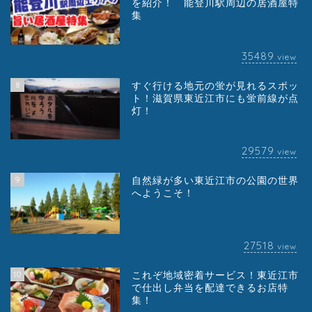
を紹介！ 能登川駅周辺の居酒屋特
集
35489
view
8
すぐ行ける地元の蛍が見れるスポッ
ト！滋賀県東近江市にも蛍前線が点
灯！
29579
view
9
自然緑が多い東近江市の公園の世界
へようこそ！
27518
view
10
これぞ地域密着サービス！東近江市
で仕出し弁当を配達できるお店特
集！