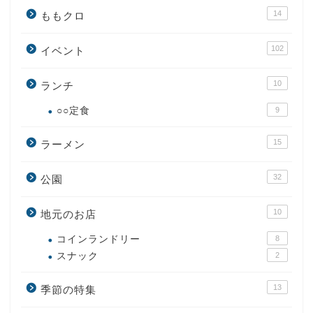
14
ももクロ
102
イベント
10
ランチ
○○定食
9
15
ラーメン
32
公園
10
地元のお店
コインランドリー
8
スナック
2
13
季節の特集