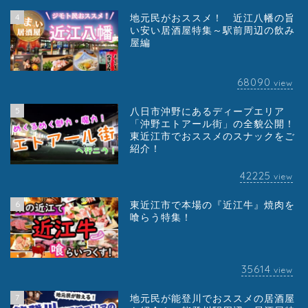
4
地元民がおススメ！ 近江八幡の旨
い安い居酒屋特集～駅前周辺の飲み
屋編
68090
view
5
八日市沖野にあるディープエリア
「沖野エトアール街」の全貌公開！
東近江市でおススメのスナックをご
紹介！
42225
view
6
東近江市で本場の『近江牛』焼肉を
喰らう特集！
35614
view
7
地元民が能登川でおススメの居酒屋