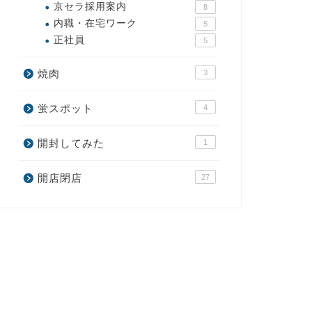
京セラ採用案内
8
内職・在宅ワーク
5
正社員
5
焼肉
3
蛍スポット
4
開封してみた
1
開店閉店
27