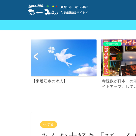
季節の特集
寺院数が日本一の滋賀県で『紅葉ラ
東近江市エリア（
イトアップ』している名所...
能登川）のおすすめラ
○○定食