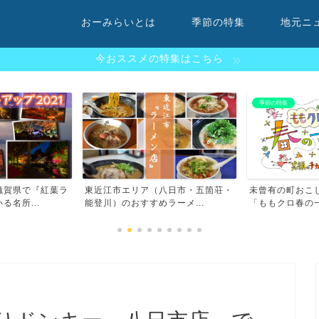
おーみらいとは
季節の特集
地元ニ
今おススメの特集はこちら
季節の特集
ランチ
八日市・五箇荘・
未曾有の町おこしイベントだった
八日市は絶品ラ
ーメ...
「ももクロ春の一大事」を滋...
駅周辺のおすすめラ