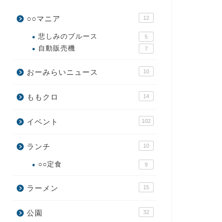
○○マニア
12
悲しみのブルース
5
自動販売機
7
おーみらいニュース
10
ももクロ
14
イベント
102
ランチ
10
○○定食
9
ラーメン
15
公園
32