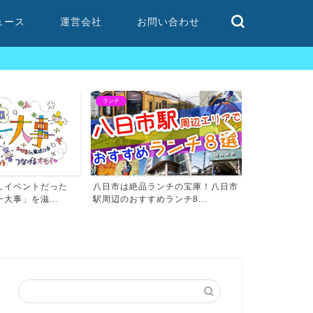
ュース
運営会社
お問い合わせ
公園
近江八幡
ンチの宝庫！八日市
自然緑が多い東近江市の公園の世界
地元民がおス
ンチ8...
へようこそ！
い安い居酒屋特